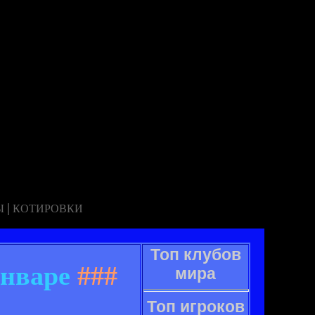
|
Ы
КОТИРОВКИ
Топ клубов
январе
###
мира
Топ игроков