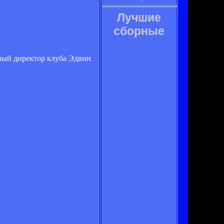
Лучшие
сборные
ный директор клуба Эдвин