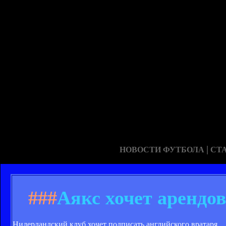
|
НОВОСТИ ФУТБОЛА
СТ
###
Аякс хочет арендо
Нидерландский клуб хочет подписать английского вратаря.